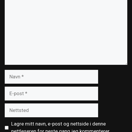
Kommentar
Navn
E-
post
Nettsted
Lagre mitt navn, e-post og nettside i denne
nettleseren for neste gang jeg kommenterer.