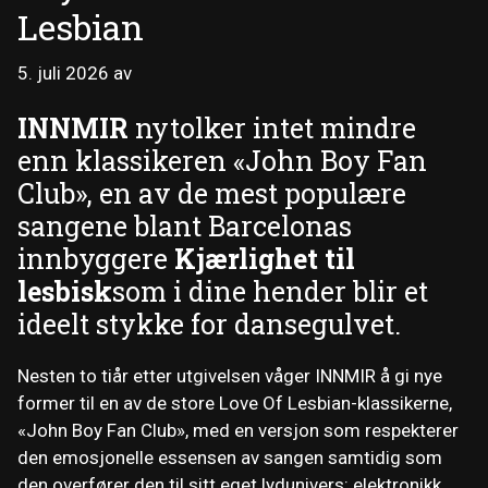
Lesbian
5. juli 2026
av
INNMIR
nytolker intet mindre
enn klassikeren «John Boy Fan
Club», en av de mest populære
sangene blant Barcelonas
innbyggere
Kjærlighet til
lesbisk
som i dine hender blir et
ideelt stykke for dansegulvet.
Nesten to tiår etter utgivelsen våger INNMIR å gi nye
former til en av de store Love Of Lesbian-klassikerne,
«John Boy Fan Club», med en versjon som respekterer
den emosjonelle essensen av sangen samtidig som
den overfører den til sitt eget lydunivers: elektronikk,