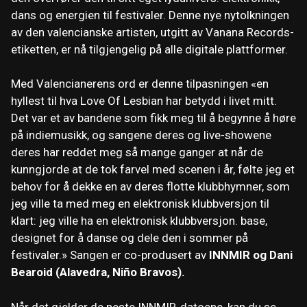
dans og energien til festivaler. Denne nye nytolkningen
av den valencianske artisten, utgitt av Vanana Records-
etiketten, er nå tilgjengelig på alle digitale plattformer.
Med Valencianerens ord er denne tilpasningen «en
hyllest til hva Love Of Lesbian har betydd i livet mitt.
Det var et av bandene som fikk meg til å begynne å høre
på indiemusikk, og sangene deres og live-showene
deres har reddet meg så mange ganger at når de
kunngjorde at de tok farvel med scenen i år, følte jeg et
behov for å dekke en av deres flotte klubbhymner, som
jeg ville ta med meg en elektronisk klubbversjon til
klart: jeg ville ha en elektronisk klubbversjon. base,
designet for å danse og dele den i sommer på
festivaler.» Sangen er co-produsert av
INNMIR og Dani
Bearoid (Alavedra, Niño Bravos).
Når det gjelder de neste INNMIR-datoene, kan du se