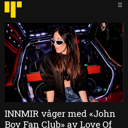
Hopp
til
innhold
INNMIR våger med «John
Boy Fan Club» av Love Of