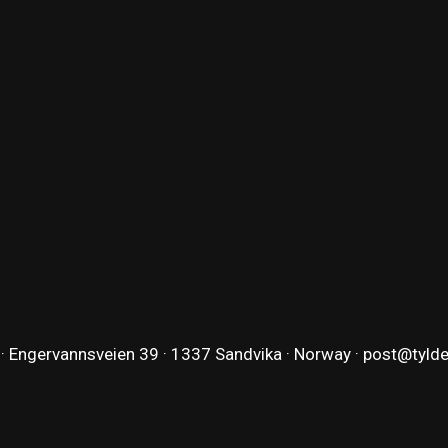
 · Engervannsveien 39 · 1337 Sandvika · Norway ·
post@tyld