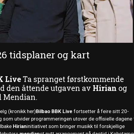
6 tidsplaner og kart
K Live
Ta spranget førstkommende
 den åttende utgaven av
Hirian
og
 Mendian.
elg (kronikk her)
Bilbao BBK Live
fortsetter å feire sitt 20-
g som utvider programmeringen utover de offisielle dagene 
ilbake
Hirian
initiativet som bringer musikk til forskjellige
 debutere
mendian
et nytt arrangement på dagtid i Kobetame