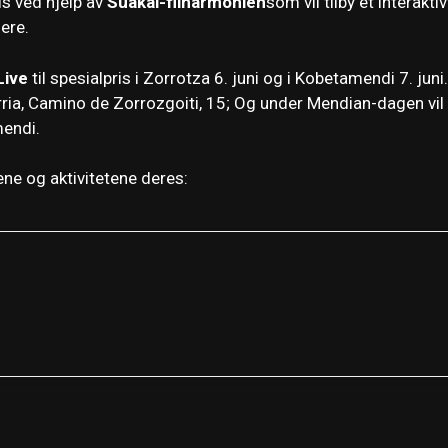
ls ved hjelp av
Suakai-filharmonien
som vil tilby et interaktiv
ere.
Live
til spesialpris i Zorrotza 6. juni og i Kobetamendi 7. juni.
erria, Camino de Zorrozgoiti, 15; Og under Mendian-dagen vil
mendi.
ene og aktivitetene deres: