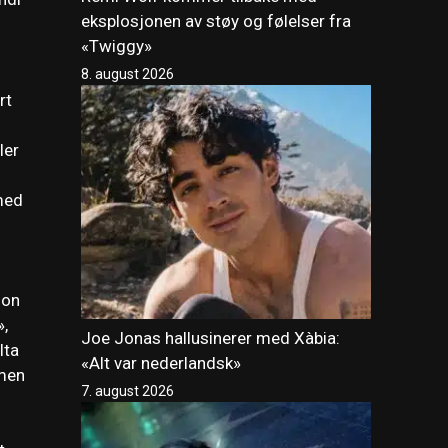
eksplosjonen av støy og følelser fra
«Twiggy»
8. august 2026
rt
ler
 med
jon
»,
Joe Jonas hallusinerer med Xàbia:
lta
«Alt var nederlandsk»
mmen
7. august 2026