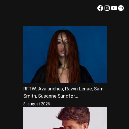
Facebook
Instagr
YouT
Spo
RFTW: Avalanches, Ravyn Lenae, Sam
Smith, Susanne Sundfør…
8. august 2026