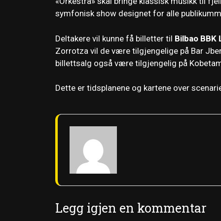
«Orkestra» skal bringe klassisk musikk til fjel
symfonisk show designet for alle publikumm
Deltakere vil kunne få billetter til
Bilbao BBK 
Zorrotza vil de være tilgjengelige på Bar Jb
billettsalg også være tilgjengelig på Kobeta
Dette er tidsplanene og kartene over scenari
Legg igjen en kommentar