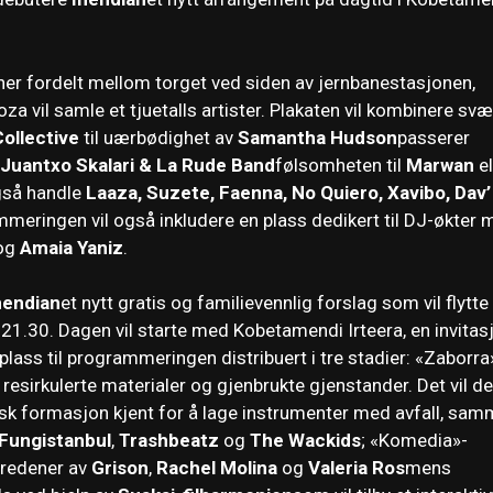
ner fordelt mellom torget ved siden av jernbanestasjonen,
a vil samle et tjuetalls artister. Plakaten vil kombinere svæ
Collective
til uærbødighet av
Samantha Hudson
passerer
Juantxo Skalari & La Rude Band
følsomheten til
Marwan
el
også handle
Laaza, Suzete, Faenna, No Quiero, Xavibo, Dav’
mmeringen vil også inkludere en plass dedikert til DJ-økter
og
Amaia Yaniz
.
endian
et nytt gratis og familievennlig forslag som vil flytte
21.30. Dagen vil starte med Kobetamendi Irteera, en invitas
r plass til programmeringen distribuert i tre stadier: «Zaborra
esirkulerte materialer og gjenbrukte gjenstander. Det vil de
k formasjon kjent for å lage instrumenter med avfall, sa
Fungistanbul
,
Trashbeatz
og
The Wackids
; «Komedia»-
tredener av
Grison
,
Rachel Molina
og
Valeria Ros
mens