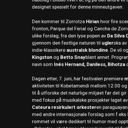
designet spesielt for denne minneutgaven.
Den kommer til Zorrotza
Hirian
hvor fire sce
fronton, Parque del Ferial og Cancha de Zorroz
ulike forslag, fra den lyse popen av
Da Silva 
gjennom den festlige naturen til
ugler
ska av
indie-klassikere
australsk blondine
. De vil 
Kingston
og
Betto Snay
blant annet. Progra
navn som
Inés Hernand, Daniless, Bihotza
Dagen etter, 7. juni, har festivalen premiere
m
aktiviteten til Kobetamendi mellom 12.00 og 
til å utforske det naturlige miljøet før det gi
med fokus på musikalske prosjekter laget av r
Cateura resirkulert orkester
en paraguayans
med andre internasjonale forslag som f.eks
rommet vil være dedikert til humor med opp