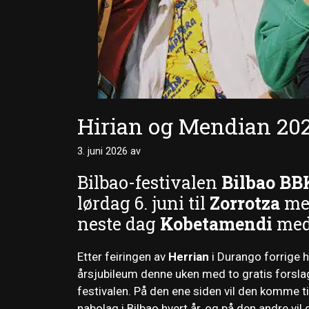
Hirian og Mendian 202
3. juni 2026
av
Bilbao-festivalen
Bilbao BB
lørdag 6. juni til
Zorrotza
med
neste dag
Kobetamendi
med
Etter feiringen av
Herrian
i Durango forrige h
årsjubileum denne uken med to gratis forsla
festivalen. På den ene siden vil den komme t
nabolag i Bilbao hvert år, og på den andre vil