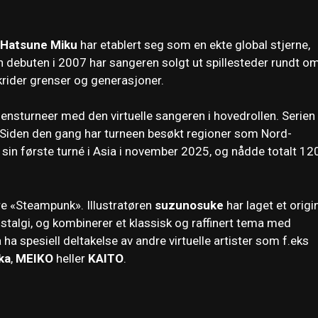
Hatsune Miku
har etablert seg som en ekte global stjerne,
 debuten i 2007 har sangeren solgt ut spillesteder rundt om
rider grenser og generasjoner.
ensturneer med den virtuelle sangeren i hovedrollen. Serien
. Siden den gang har turneen besøkt regioner som Nord-
 sin første turné i Asia i november 2025, og nådde totalt 12
re «Steampunk». Illustratøren
suzunosuke
har laget et origi
nostalgi, og kombinerer et klassisk og raffinert tema med
 ha spesiell deltakelse av andre virtuelle artister som f.eks
ka
,
MEIKO
heller
KAITO
.