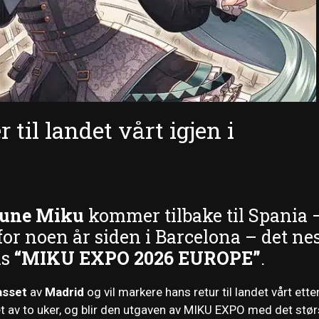
il landet vårt igjen i
sune Miku
kommer tilbake til Spania 
for noen år siden i Barcelona – det ne
ns
“MIKU EXPO 2026 EUROPE”
.
asset
av
Madrid
og vil markere hans retur til landet vårt ette
pet av to uker, og blir den utgaven av MIKU EXPO med det stør