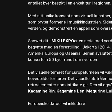
antallet byer besøkt i en enkelt tur i regionen.
Med sitt unike konsept som virtuell kunstner,
som bryter formene i musikkindustrien. Siden
verden, og demonstrert en appell som oversk
Showet ditt,
MIKU EXPO
er en serie med verd
begynte med en forestilling i Jakarta i 2014
Amerika, Europa og Oseania. Serien avsluttet
konserter i 50 byer rundt om i verden.
Det visuelle temaet for Europaturneen vil væ
hovedbilde for turen. Det visuelle utstråler 
retroelementer som intrikate gir. Den vil også
Kagamine Rin
,
Kagamine Len
,
Megurine Lu
Europeiske datoer vil inkludere: