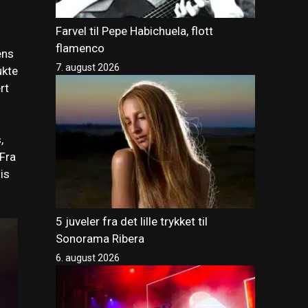
Farvel til Pepe Habichuela, flott
flamenco
ens
7. august 2026
ukte
rt
,
 Fra
is
5 juveler fra det lille trykket til
Sonorama Ribera
6. august 2026