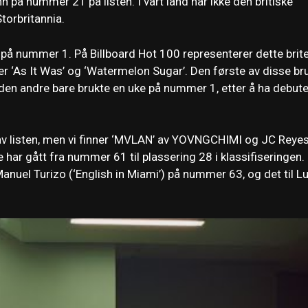
nn på nummer 21 på listen. I vårt land har ikke den britiske
torbritannia.
e på nummer 1. På Billboard Hot 100 representerer dette brit
er ‘As It Was’ og ‘Watermelon Sugar’. Den første av disse br
en andre bare brukte en uke på nummer 1, etter å ha debute
l av listen, men vi finner ‘MVLAN’ av YOVNGCHIMI og JC Reyes
har gått fra nummer 61 til plassering 28 i klassifiseringen.
nuel Turizo (‘English in Miami’) på nummer 63, og det til Lu