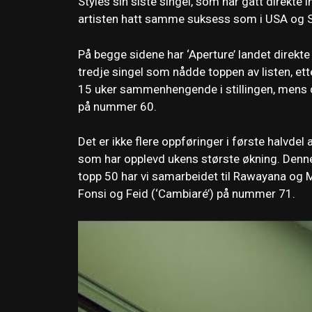
Styles sin siste singel, som har gått direkte i
artisten hatt samme suksess som i USA og S
På begge sidene har ‘Aperture’ landet direkt
tredje singel som nådde toppen av listen, ett
15 uker sammenhengende i stillingen, mens d
på nummer 60.
Det er ikke flere oppføringer i første halvde
som har opplevd ukens største økning. Denne 
topp 50 har vi samarbeidet til Rawayana og Ma
Fonsi og Feid (‘Cambiaré’) på nummer 71.