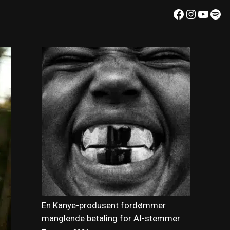
Facebook
Instagr
YouT
Spo
En Kanye-produsent fordømmer
manglende betaling for AI-stemmer