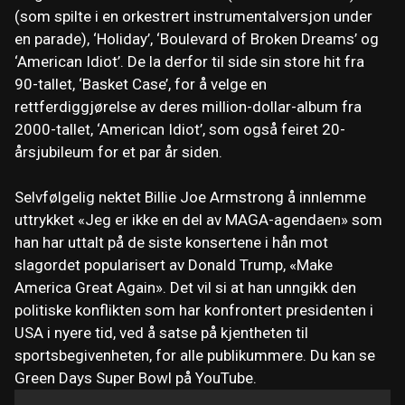
(som spilte i en orkestrert instrumentalversjon under
en parade), ‘Holiday’, ‘Boulevard of Broken Dreams’ og
‘American Idiot’. De la derfor til side sin store hit fra
90-tallet, ‘Basket Case’, for å velge en
rettferdiggjørelse av deres million-dollar-album fra
2000-tallet, ‘American Idiot’, som også feiret 20-
årsjubileum for et par år siden.
Selvfølgelig nektet Billie Joe Armstrong å innlemme
uttrykket «Jeg er ikke en del av MAGA-agendaen» som
han har uttalt på de siste konsertene i hån mot
slagordet popularisert av Donald Trump, «Make
America Great Again». Det vil si at han unngikk den
politiske konflikten som har konfrontert presidenten i
USA i nyere tid, ved å satse på kjentheten til
sportsbegivenheten, for alle publikummere. Du kan se
Green Days Super Bowl på YouTube.