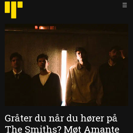
Hopp
til
innhold
Gråter du når du hører på
The Smiths? Møt Amante