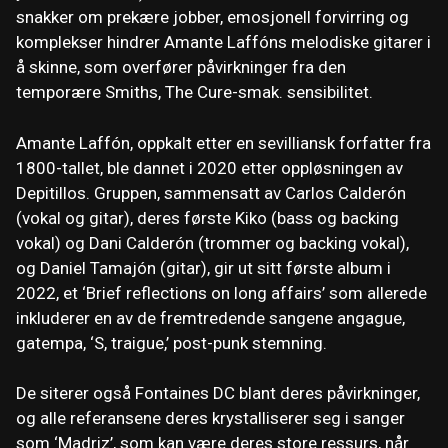
snakker om prekære jobber, emosjonell forvirring og
komplekser hindrer Amante Laffóns melodiske gitarer i
å skinne, som overfører påvirkninger fra den
temporære Smiths, The Cure-smak. sensibilitet.
Amante Laffón, oppkalt etter en sevilliansk forfatter fra
1800-tallet, ble dannet i 2020 etter oppløsningen av
Depitillos. Gruppen, sammensatt av Carlos Calderón
(vokal og gitar), deres første Kiko (bass og backing
vokal) og Dani Calderón (trommer og backing vokal),
og Daniel Tamajón (gitar), gir ut sitt første album i
2022, et ‘Brief reflections on long affairs’ som allerede
inkluderer en av de fremtredende sangene angague,
gatempa, ‘S, traigue,’ post-punk stemning.
De siterer også Fontaines DC blant deres påvirkninger,
og alle referansene deres krystalliserer seg i sanger
som ‘Madriz’, som kan være deres store ressurs, når