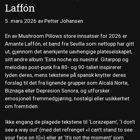
Laffón
5. mars 2026
av
Petter Johansen
En av Mushroom Pillows store innsatser for 2026 er
Amante Laffón, et band fra Sevilla som nettopp har gitt
ut, gjennom det anerkjente uavhengige plateselskapet,
sitt andre album ‘Esta noche es nuestra’. Gitarpop og
melodiøs post-punk fra 80- og 90-tallet inspirerer
lyden deres, mens tekstene på spansk knytter deres
forslag til det fra lignende grupper som Alcalá Norte,
Biznaga eller Depresion Sonora, og utforsker
emosjonell fremmedgjøring, nostalgi eller usikkerhet
om fremtiden.
Ikke engang de plagede tekstene til ‘Lorazepam’, ‘I don’t
see a way out’ (med det refrenget «I can’t stand to see
your face on IG») eller at ‘It’s not the moment’ som