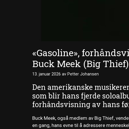
«Gasoline», forhåndsv
Buck Meek (Big Thief)
13. januar 2026
av
Petter Johansen
Den amerikanske musikere
som blir hans fjerde soloal
forhåndsvisning av hans før
Buck Meek, også medlem av Big Thief, vender
en gang, hans evne til å adressere menneskeli