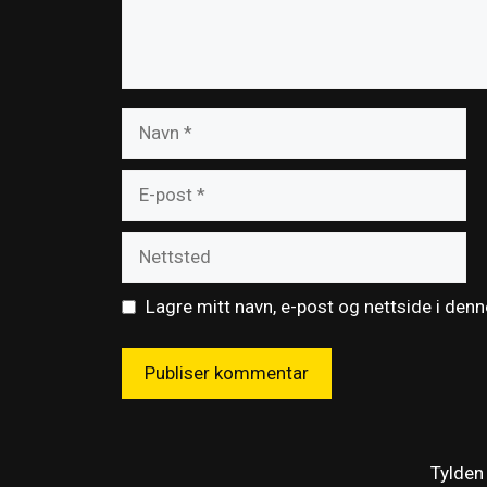
Navn
E-
post
Nettsted
Lagre mitt navn, e-post og nettside i den
Tylden