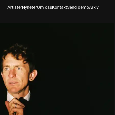
Artister
Nyheter
Om oss
Kontakt
Send demo
Arkiv