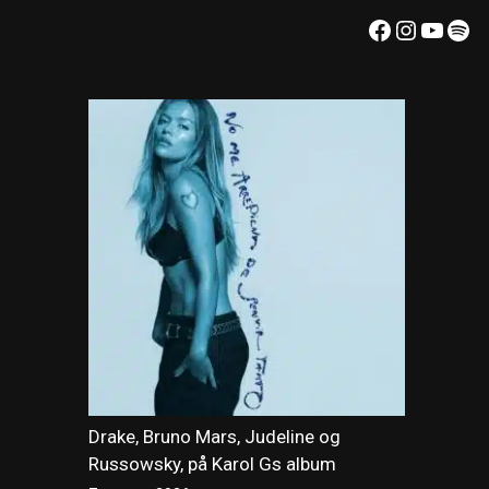
Facebook
Instagr
YouT
Spo
Drake, Bruno Mars, Judeline og
Russowsky, på Karol Gs album