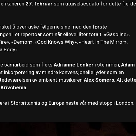
amerikaneren
27. februar
som utgivelsesdato for dette fjerde
sket å overraske følgerne sine med den første
en i et repertoar som når elleve låter totalt: «Gasoline»,
 Fire», «Demon», «God Knows Why», «Heart In The Mirror»,
a Body».
otte samarbeid som f.eks
Adrianne Lenker
i stemmen,
Adam
t inkorporering av mindre konvensjonelle lyder som en
ilstedeværelsen av ambient-musikeren
Alex Somers
. Alt dett
Krivchenia
.
ere i Storbritannia og Europa neste vår med stopp i London,