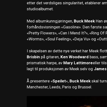
etter det verdsliges singularitet, etablerer 
studioalbumet.
Med albumkunngjøringen,
Buck Meek
Han øn
forhåndsvisningen «Gasoline». Den første sang
«Pretty Flowers», «Can I Mend It?», «Ring Of
«Worms», «Soul Feeling», «Deja Vu» og «Outt
I skapelsen av dette nye verket har Meek fl
Brisbin
på gitaren,
Ken Woodward
bass, sam
prismatisk harpe, av
Mary Lattimore
eller t
lagt til produksjonen av Meek selv og
James 
Å presentere «
Speilet
«,
Buck Meek
skal turn
Manchester, Leeds, Paris og Brussel.