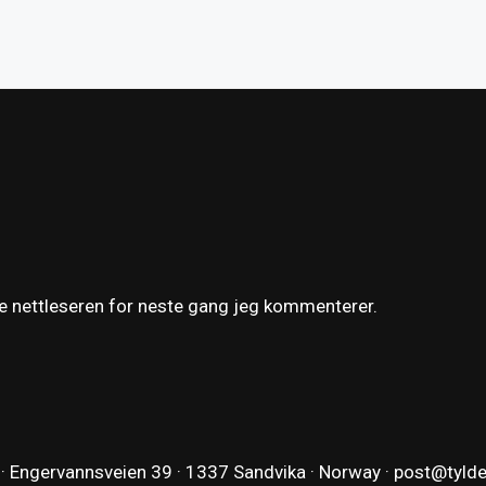
ne nettleseren for neste gang jeg kommenterer.
 · Engervannsveien 39 · 1337 Sandvika · Norway ·
post@tyld