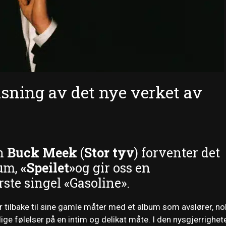
isning av det nye verket av
n
Buck Meek
(
Stor tyv
) forventer det
bum,
«Speilet»
og gir oss en
ste singel «Gasoline».
 tilbake til sine gamle måter med et album som avslører, no
ge følelser på en intim og delikat måte. I den nysgjerrighet