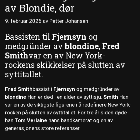
av Blondie, dør
9. februar 2026
av
Petter Johansen
Bassisten til
Fjernsyn
og
medgründer av
blondine
,
Fred
Smith
var en av New York-
rockens skikkelser på slutten av
syttitallet.
Fred Smith
bassist i
Fjernsyn
og medgründer av
blondine
Han er død i en alder av syttisju.
Smith
Han
var en av de viktigste figurene i å redefinere New York-
rocken på slutten av syttitallet. For tre år siden døde
han
Tom Verlaine
hans bandkamerat og en av
generasjonens store referanser.