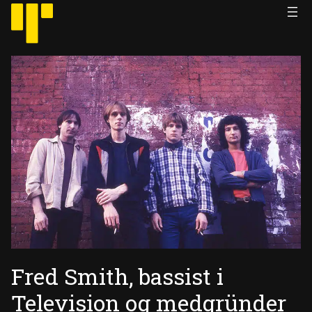
Hopp
til
innhold
Fred Smith, bassist i
Television og medgründer