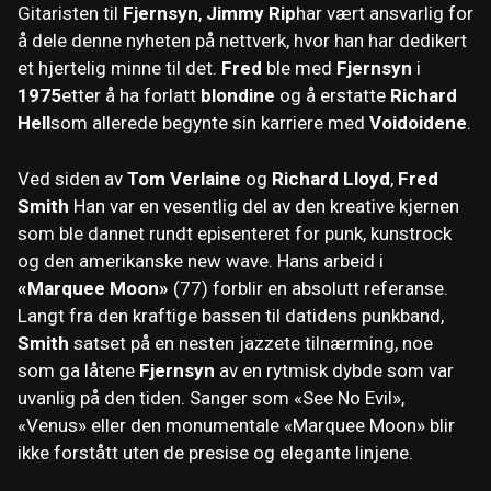
Gitaristen til
Fjernsyn
,
Jimmy Rip
har vært ansvarlig for
å dele denne nyheten på nettverk, hvor han har dedikert
et hjertelig minne til det.
Fred
ble med
Fjernsyn
i
1975
etter å ha forlatt
blondine
og å erstatte
Richard
Hell
som allerede begynte sin karriere med
Voidoidene
.
Ved siden av
Tom Verlaine
og
Richard Lloyd
,
Fred
Smith
Han var en vesentlig del av den kreative kjernen
som ble dannet rundt episenteret for punk, kunstrock
og den amerikanske new wave. Hans arbeid i
«Marquee Moon»
(77) forblir en absolutt referanse.
Langt fra den kraftige bassen til datidens punkband,
Smith
satset på en nesten jazzete tilnærming, noe
som ga låtene
Fjernsyn
av en rytmisk dybde som var
uvanlig på den tiden. Sanger som «See No Evil»,
«Venus» eller den monumentale «Marquee Moon» blir
ikke forstått uten de presise og elegante linjene.