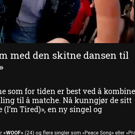
m med den skitne dansen til
»
e som for tiden er best ved å kombin
ling til å matche. Nå kunngjør de sitt
(I’m Tired)», en ny singel og
ar
«WOOF»
(24) og flere singler som «Peace Song» eller «Pr