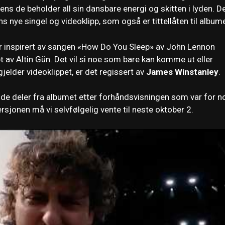
ens de beholder all sin dansbare energi og skitten i lyden. D
 nye singel og videoklipp, som også er tittellåten til albume
er inspirert av sangen «How Do You Sleep» av John Lennon
 av Altin Gün. Det vil si noe som bare kan komme ut eller
gjelder videoklippet, er det regissert av
James Winstanley
.
 de deler fra albumet etter forhåndsvisningen som var for n
rsjonen må vi selvfølgelig vente til neste oktober 2.