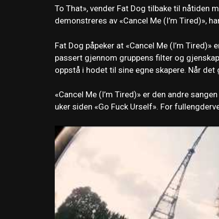
To That», vender Fat Dog tilbake til nåtiden m
demonstreres av «Cancel Me (I’m Tired)», hans
Fat Dog påpeker at «Cancel Me (I’m Tired)» 
passert gjennom gruppens filter og gjenskapt
oppstå i hodet til sine egne skapere. Når det 
«Cancel Me (I’m Tired)» er den andre sangen
uker siden «Go Fuck Urself». For fullengderve