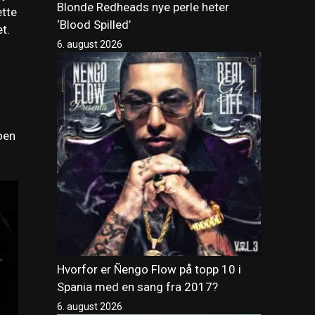
Blonde Redheads nye perle heter
ette
‘Blood Spilled’
t.
6. august 2026
oen
Hvorfor er Ñengo Flow på topp 10 i
Spania med en sang fra 2017?
6. august 2026