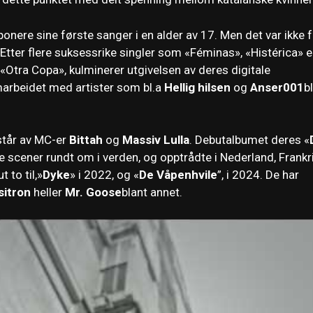
onere sine første sanger i en alder av 17. Men det var ikke f
tter flere suksessrike singler som «Féminas», «Histérica» ​​e
«Otra Copa», kulminerer utgivelsen av deres digitale
samarbeidet med artister som bl.a
Hellig hilsen
og
Anser001
b
står av MC-er
Bittah
og
Massiv Lulla
. Debutalbumet deres «
 scener rundt om i verden, og opptrådte i Nederland, Frankr
 to til,»
Dyke
» i 2022, og «
De
Våpenhvile
”, i 2024. De har
sitron
heller
Mr. Goose
blant annet.