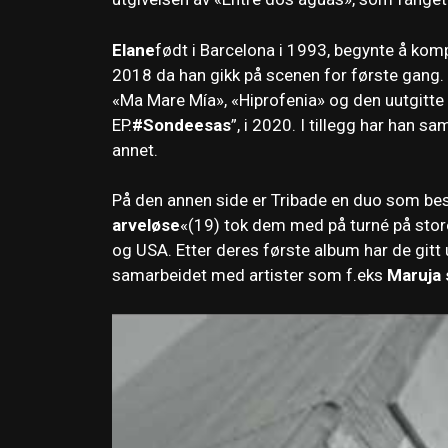
Elane
født i Barcelona i 1993, begynte å komp
2018 da han gikk på scenen for første gang. E
«Ma Mare Mía», «Hiprofenia» og den uutgitte 
EP.
#Sondeesas
”, i 2020. I tillegg har han 
annet.
På den annen side er Tribade en duo som be
arveløse
«(19) tok dem med på turné på store
og USA. Etter deres første album har de gitt ut
samarbeidet med artister som f.eks
Maruja 