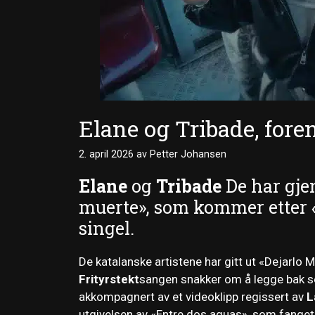
Elane og Tribade, fore
2. april 2026
av
Petter Johansen
Elane
og
Tribade
De har gjen
muerte», som kommer etter «E
singel.
De katalanske artistene har gitt ut «Dejarlo M
Frityrstekt
sangen snakker om å legge bak seg
akkompagnert av et videoklipp regissert av
L
utgivelsen av «Entre dos aguas», som fanget