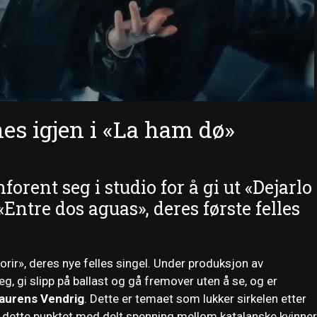
nes igjen i «La ham dø»
forent seg i studio for å gi ut «Dejarlo
ntre dos aguas», deres første felles
orir», deres nye felles singel. Under produksjon av
, gi slipp på ballast og gå fremover uten å se, og er
aurens Vendrig
. Dette er temaet som lukker sirkelen etter
 dette punktet med delt spenning mellom katalanske kvinner