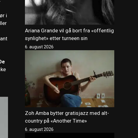
ør i
ller
Ariana Grande vil gå bort fra «offentlig
synlighet» etter turneen sin
lant
6. august 2026
De
ike
Zoh Amba bytter gratisjazz med alt-
country på «Another Time»
6. august 2026