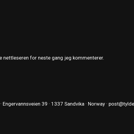
ne nettleseren for neste gang jeg kommenterer.
 · Engervannsveien 39 · 1337 Sandvika · Norway ·
post@tyld