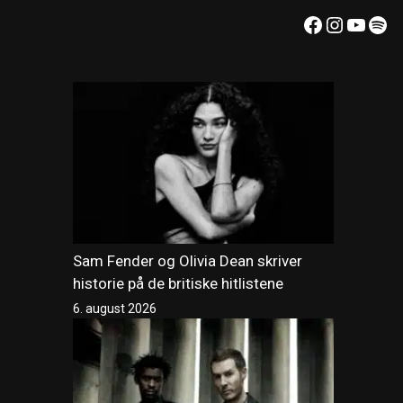
Facebook
Instagr
YouT
Spo
Sam Fender og Olivia Dean skriver
historie på de britiske hitlistene
6. august 2026