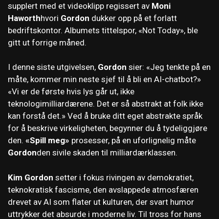
supplert med et videoklipp regissert av
Moni
Haworth
hvori
Gordon
dukker opp på et forlatt
bedriftskontor. Albumets tittelspor, «Not Today», ble
gitt ut forrige måned.
I denne siste utgivelsen,
Gordon
sier: «Jeg tenkte på en
måte, kommer min neste sjef til å bli en AI-chatbot?»
«Vi er de første hvis lys går ut, ikke
teknologimilliardærene. Det er så abstrakt at folk ikke
kan forstå det.» Ved å bruke ditt eget abstrakte språk
for å beskrive virkeligheten, begynner du å tydeliggjøre
den.
«Spill meg»
prosesser, på en uforlignelig måte
Gordon
den sivile skaden til milliardærklassen.
Kim Gordon
setter i fokus rivingen av demokratiet,
teknokratisk fascisme, den avslappede atmosfæren
drevet av AI som flater ut kulturen, der svart humor
uttrykker det absurde i moderne liv. Til tross for hans