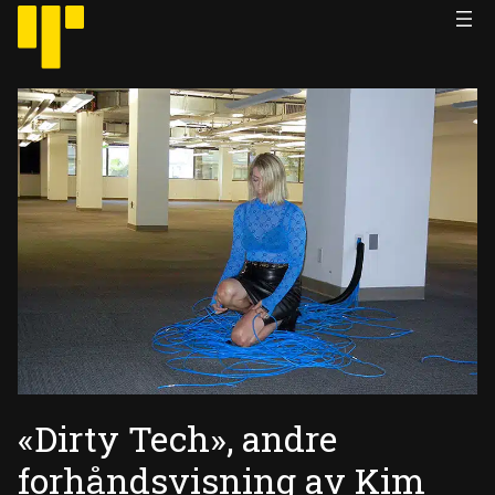
Hopp
til
innhold
«Dirty Tech», andre
forhåndsvisning av Kim