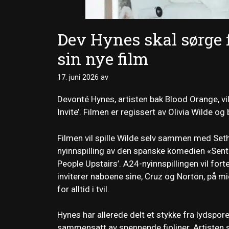
Dev Hynes skal sørge 
sin nye film
17. juni 2026
av
Devonté Hynes, artisten bak Blood Orange, vil 
Invite’. Filmen er regissert av Olivia Wilde o
Filmen vil spille Wilde selv sammen med Set
nyinnspilling av den spanske komedien «Senti
People Upstairs’. A24-nyinnspillingen vil for
inviterer naboene sine, Cruz og Norton, på m
for alltid i tvil.
Hynes har allerede delt et stykke fra lydspor
sammensatt av spennende fioliner. Artisten s