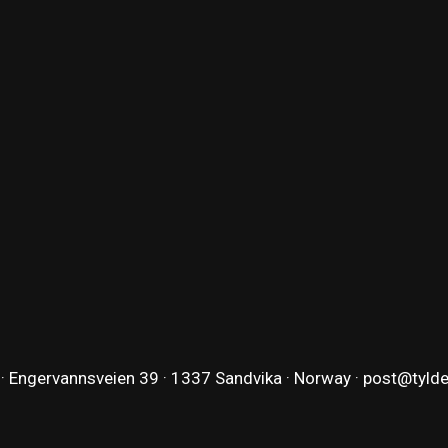
 · Engervannsveien 39 · 1337 Sandvika · Norway ·
post@tyld