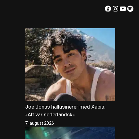
Facebook
Instagr
YouT
Spo
Joe Jonas hallusinerer med Xàbia:
«Alt var nederlandsk»
7. august 2026