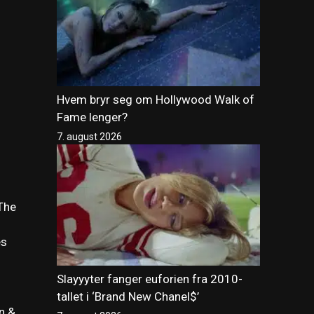
Hvem bryr seg om Hollywood Walk of
Fame lenger?
7. august 2026
‘The
es
Slayyyter fanger euforien fra 2010-
tallet i ‘Brand New Chanel$’
n &