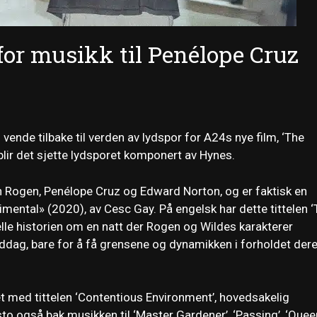
for musikk til Penélope Cruz
vende tilbake til verden av lydspor for A24s nye film, ‘The
g blir det sjette lydsporet komponert av Hynes.
h Rogen, Penélope Cruz og Edward Norton, og er faktisk en
mental» (2020), av Cesc Gay. På engelsk har dette tittelen 
telle historien om en natt der Rogen og Wildes karakterer
iddag, bare for å få grensene og dynamikken i forholdet der
et med tittelen ‘Contentious Environment’, hovedsakelig
to også bak musikken til ‘Master Gardener’, ‘Passing’, ‘Quee