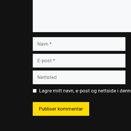
Navn
E-
post
Nettsted
Lagre mitt navn, e-post og nettside i den