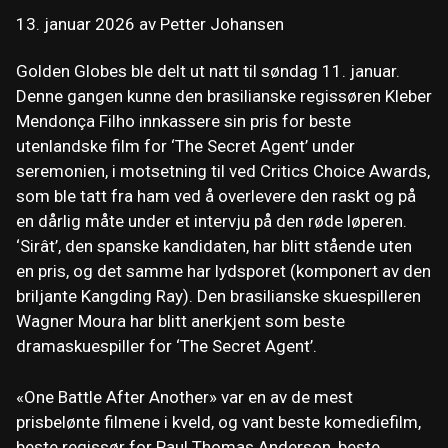
13. januar 2026
av
Petter Johansen
Golden Globes ble delt ut natt til søndag 11. januar.
Denne gangen kunne den brasilianske regissøren Kleber
Mendonça Filho innkassere sin pris for beste
utenlandske film for ‘The Secret Agent’ under
seremonien, i motsetning til ved Critics Choice Awards,
som ble tatt fra ham ved å overlevere den raskt og på
en dårlig måte under et intervju på den røde løperen.
‘Sirât’, den spanske kandidaten, har blitt stående uten
en pris, og det samme har lydsporet (komponert av den
briljante Kangding Ray). Den brasilianske skuespilleren
Wagner Moura har blitt anerkjent som beste
dramaskuespiller for ‘The Secret Agent’.
«One Battle After Another» var en av de mest
prisbelønte filmene i kveld, og vant beste komediefilm,
beste regissør for Paul Thomas Anderson, beste