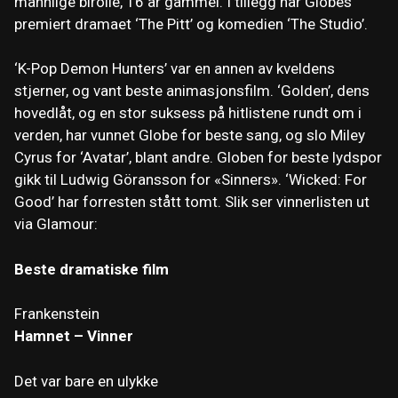
mannlige birolle, 16 år gammel. I tillegg har Globes
premiert dramaet ‘The Pitt’ og komedien ‘The Studio’.
‘K-Pop Demon Hunters’ var en annen av kveldens
stjerner, og vant beste animasjonsfilm. ‘Golden’, dens
hovedlåt, og en stor suksess på hitlistene rundt om i
verden, har vunnet Globe for beste sang, og slo Miley
Cyrus for ‘Avatar’, blant andre. Globen for beste lydspor
gikk til Ludwig Göransson for «Sinners». ‘Wicked: For
Good’ har forresten stått tomt. Slik ser vinnerlisten ut
via Glamour:
Beste dramatiske film
Frankenstein
Hamnet – Vinner
Det var bare en ulykke