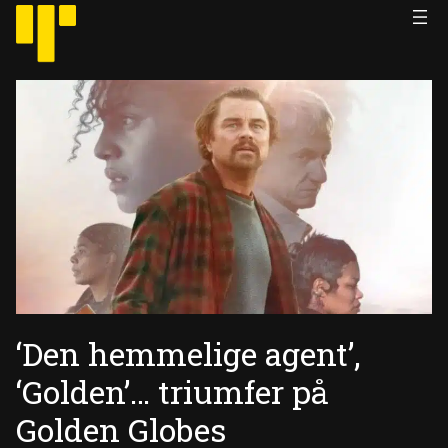
Hopp
til
innhold
‘Den hemmelige agent’,
‘Golden’… triumfer på
Golden Globes