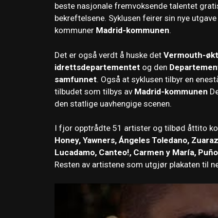
beste nasjonale fremvoksende talentet grati
bekreftelsene. Syklusen feirer sin nye utgave
kommuner
Madrid-kommunen
.
Det er også verdt å huske det
Vermouth-øk
idrettsdepartementet
og den
Departemente
samfunnet
. Også at syklusen tilbyr en ene
tilbudet som tilbys av
Madrid-kommunen
De
den statlige uavhengige scenen.
I fjor opptrådte 51 artister og tilbød åttito
Honey, Yawners, Ángeles Toledano, Zuaraz, 
Lucadamo, Canteo!, Carmen y María, Puño D
Resten av artistene som utgjør plakaten til ne