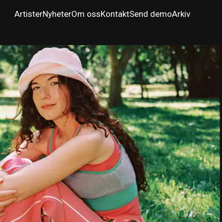
Artister
Nyheter
Om oss
Kontakt
Send demo
Arkiv