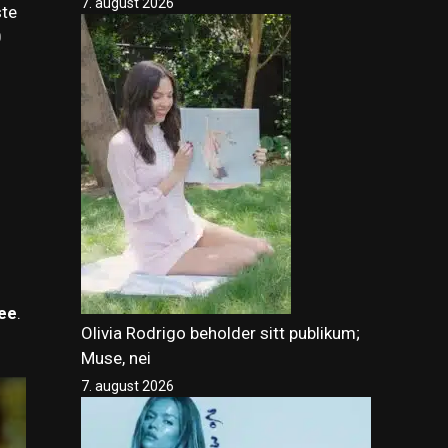
7. august 2026
ste
0
See
.
Olivia Rodrigo beholder sitt publikum;
Muse, nei
7. august 2026