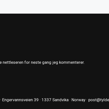
ne nettleseren for neste gang jeg kommenterer.
 · Engervannsveien 39 · 1337 Sandvika · Norway ·
post@tyld