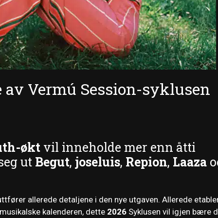
ne av Vermú Session-syklusen
th-økt
vil inneholde mer enn åtti
 seg ut
Begut
,
joseluis
,
Repion
,
Laaza
o
ttfører allerede detaljene i den nye utgaven. Allerede etable
 musikalske kalenderen, dette
2026
Syklusen vil igjen bære d