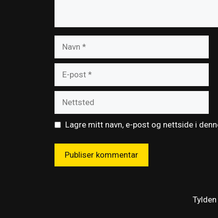
Navn
E-
post
Nettsted
Lagre mitt navn, e-post og nettside i den
Tylden