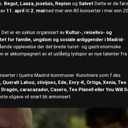
s.
Begut, Laaza, joseluis, Repion
og
Sølvet
Dette er de før
 av
11. april
til
2. mai
med mer enn 80 konserter i mer enn 2
t
Det er en syklus organisert av
Kultur-, reiselivs- og
t for familie, ungdom og sosiale anliggender i Madrid-
stående opplevelse der det brede turist- og gastronomiske
n er akkompagnert av et uslåelig lydspor av nye talenter fra
 konserter i tjuetre Madrid-kommuner. Kunstnere som f.eks
Queralt Lahoz, stivijoes, Ede, Enry-K, Ortiga, Xenia, Teo
ragón, caracazador, Casero, Teo Planell eller You Will 
ste utgave vil snart bli annonsert.