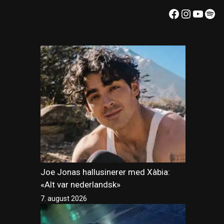
Facebook
Instagr
YouT
Spo
Joe Jonas hallusinerer med Xàbia:
«Alt var nederlandsk»
7. august 2026