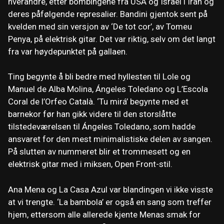
hverandre, etter bombingene fra USA og Israel i Iran og
deres påfølgende represalier. Bandini gjentok sent på
kvelden med sin versjon av ‘De tot cor’, av Tomeu
Penya, på elektrisk gitar. Det var riktig, selv om det langt
fra var høydepunktet på gallaen.
Ting begynte å bli bedre med hyllesten til Lole og
Manuel de Alba Molina, Ángeles Toledano og L’Escola
Coral de l’Orfeo Català. ‘Tu mirá’ begynte med et
barnekor før han gikk videre til den storslåtte
tilstedeværelsen til Ángeles Toledano, som hadde
ansvaret for den mest minimalistiske delen av sangen.
På slutten av nummeret blir et trommesett og en
elektrisk gitar med i miksen, Open Front-stil.
Ana Mena og La Casa Azul var blandingen vi ikke visste
at vi trengte. ‘La bambola’ er også en sang som treffer
hjem, ettersom alle allerede kjente Menas smak for