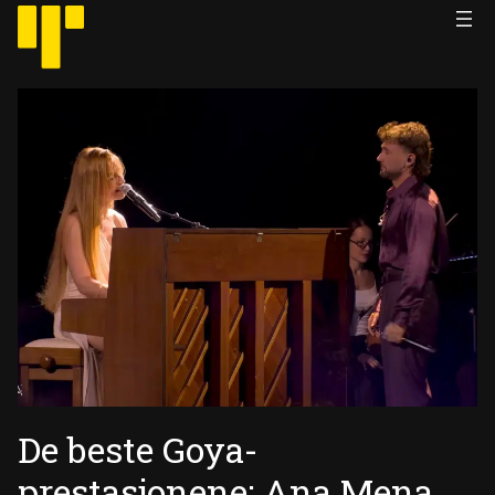
Hopp
til
innhold
De beste Goya-
prestasjonene: Ana Mena,