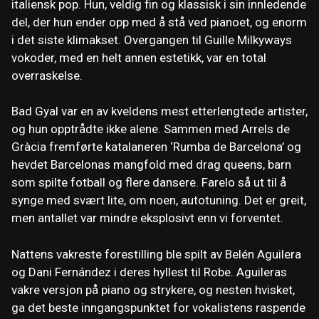
italiensk pop. Hun, veldig fin og klassisk i sin innledende
del, der hun ender opp med å stå ved pianoet, og enorm
i det siste klimakset. Overgangen til Guille Milkyways
vokoder, med en helt annen estetikk, var en total
overraskelse.
Bad Gyal var en av kveldens mest etterlengtede artister,
og hun opptrådte ikke alene. Sammen med Arrels de
Gràcia fremførte katalaneren ‘Rumba de Barcelona’ og
hevdet Barcelonas mangfold med drag queens, barn
som spilte fotball og flere dansere. Farelo så ut til å
synge med svært lite, om noen, autotuning. Det er greit,
men antallet var mindre eksplosivt enn vi forventet.
Nattens vakreste forestilling ble spilt av Belén Aguilera
og Dani Fernández i deres hyllest til Robe. Aguileras
vakre versjon på piano og strykere, og nesten hvisket,
ga det beste inngangspunktet for vokalistens raspende