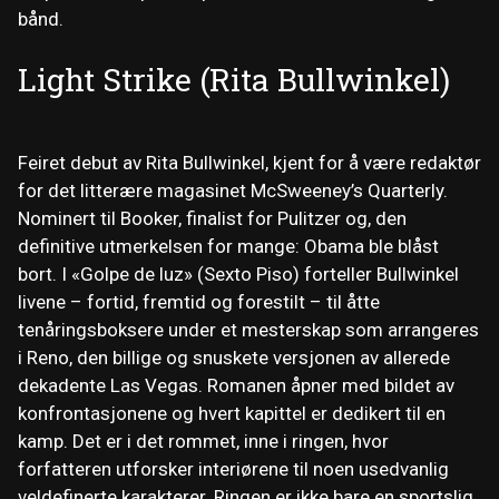
bånd.
Light Strike (Rita Bullwinkel)
Feiret debut av Rita Bullwinkel, kjent for å være redaktør
for det litterære magasinet McSweeney’s Quarterly.
Nominert til Booker, finalist for Pulitzer og, den
definitive utmerkelsen for mange: Obama ble blåst
bort. I «Golpe de luz» (Sexto Piso) forteller Bullwinkel
livene – fortid, fremtid og forestilt – til åtte
tenåringsboksere under et mesterskap som arrangeres
i Reno, den billige og snuskete versjonen av allerede
dekadente Las Vegas. Romanen åpner med bildet av
konfrontasjonene og hvert kapittel er dedikert til en
kamp. Det er i det rommet, inne i ringen, hvor
forfatteren utforsker interiørene til noen usedvanlig
veldefinerte karakterer. Ringen er ikke bare en sportslig