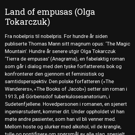
Land of empusas (Olga
Tokarczuk)
Fra nobelpris til nobelpris. For hundre år siden
publiserte Thomas Mann sitt magnum opus: ‘The Magic
Mountain’. Hundre år senere utgir Olga Tokarczuk
‘Tierra de empusas’ (Anagrama), en fabelaktig roman
som går i dialog med den tyske forfatterens bok og
konfronterer den gjennom et feministisk og
samtidsperspektiv. Den polske forfatteren («The
Wanderers», «The Books of Jacob») setter sin roman i
1913, på Görbensdof tuberkulosesanatorium, i
Sudetenfjellene. Hovedpersonen i romanen, en sjenert
ingeniørstudent, kommer dit. Under oppholdet vil han
møte andre pasienter, som han vil bli venner med.
Mellom hoste og slurker med alkohol, vil de krangle,
tulle og pontifisere om spørsmål av alle slag, spesielt