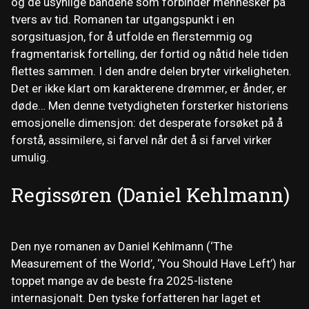
og de usynlige båndene som forbinder mennesker på
tvers av tid. Romanen tar utgangspunkt i en
sorgsituasjon, for å utfolde en flerstemmig og
fragmentarisk fortelling, der fortid og nåtid hele tiden
flettes sammen. I den andre delen bryter virkeligheten.
Det er ikke klart om karakterene drømmer, er ånder, er
døde… Men denne tvetydigheten forsterker historiens
emosjonelle dimensjon: det desperate forsøket på å
forstå, assimilere, si farvel når det å si farvel virker
umulig.
Regissøren (Daniel Kehlmann)
Den nye romanen av Daniel Kehlmann (‘The
Measurement of the World’, ‘You Should Have Left’) har
toppet mange av de beste fra 2025-listene
internasjonalt. Den tyske forfatteren har laget et