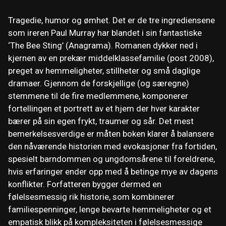
Tragedie, humor og ømhet. Det er de tre ingrediensene
som ireren Paul Murray har blandet i sin fantastiske
‘The Bee Sting’ (Anagrama). Romanen dykker ned i
kjernen av en prekær middelklassefamilie (post 2008),
preget av hemmeligheter, stillheter og små daglige
dramaer. Gjennom de forskjellige (og særegne)
stemmene til de fire medlemmene, komponerer
fortellingen et portrett av et hjem der hver karakter
bærer på sin egen frykt, traumer og sår. Det mest
bemerkelsesverdige er måten boken klarer å balansere
den nåværende historien med evokasjoner fra fortiden,
spesielt barndommen og ungdomsårene til foreldrene,
hvis erfaringer ender opp med å betinge mye av dagens
konflikter. Forfatteren bygger dermed en
følelsesmessig rik historie, som kombinerer
familiespenninger, lenge bevarte hemmeligheter og et
empatisk blikk på kompleksiteten i følelsesmessige