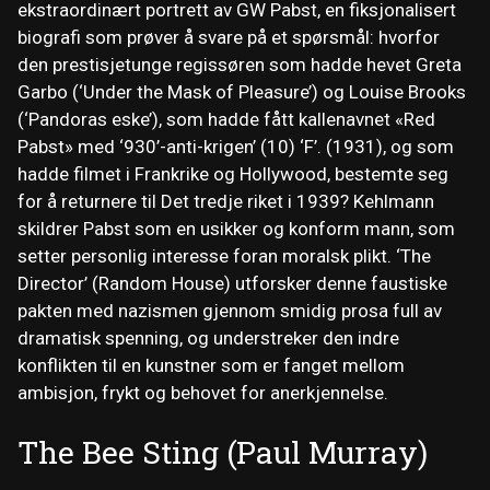
ekstraordinært portrett av GW Pabst, en fiksjonalisert
biografi som prøver å svare på et spørsmål: hvorfor
den prestisjetunge regissøren som hadde hevet Greta
Garbo (‘Under the Mask of Pleasure’) og Louise Brooks
(‘Pandoras eske’), som hadde fått kallenavnet «Red
Pabst» med ‘930’-anti-krigen’ (10) ‘F’. (1931), og som
hadde filmet i Frankrike og Hollywood, bestemte seg
for å returnere til Det tredje riket i 1939? Kehlmann
skildrer Pabst som en usikker og konform mann, som
setter personlig interesse foran moralsk plikt. ‘The
Director’ (Random House) utforsker denne faustiske
pakten med nazismen gjennom smidig prosa full av
dramatisk spenning, og understreker den indre
konflikten til en kunstner som er fanget mellom
ambisjon, frykt og behovet for anerkjennelse.
The Bee Sting (Paul Murray)