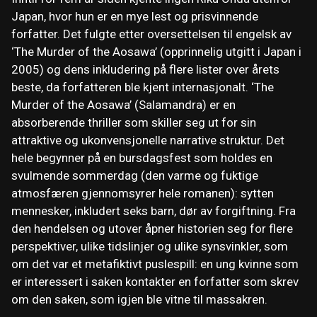
Japan, hvor hun er en mye lest og prisvinnende
forfatter. Det fulgte etter oversettelsen til engelsk av
‘The Murder of the Aosawa’ (opprinnelig utgitt i Japan i
2005) og dens inkludering på flere lister over årets
beste, da forfatteren ble kjent internasjonalt. ‘The
Murder of the Aosawa’ (Salamandra) er en
absorberende thriller som skiller seg ut for sin
attraktive og ukonvensjonelle narrative struktur. Det
hele begynner på en bursdagsfest som holdes en
svulmende sommerdag (den varme og fuktige
atmosfæren gjennomsyrer hele romanen): sytten
mennesker, inkludert seks barn, dør av forgiftning. Fra
den hendelsen og utover åpner historien seg for flere
perspektiver, ulike tidslinjer og ulike synsvinkler, som
om det var et metafiktivt puslespill: en ung kvinne som
er interessert i saken kontakter en forfatter som skrev
om den saken, som igjen ble vitne til massakren.