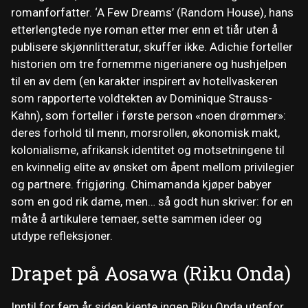
romanforfatter. ‘A Few Dreams’ (Random House), hans
etterlengtede nye roman etter mer enn et tiår uten å
publisere skjønnlitteratur, skuffer ikke. Adichie forteller
historien om tre fornemme nigerianere og hushjelpen
til en av dem (en karakter inspirert av hotellvaskeren
som rapporterte voldtekten av Dominique Strauss-
Kahn), som forteller i første person «noen drømmer»:
deres forhold til menn, morsrollen, økonomisk makt,
kolonialisme, afrikansk identitet og motsetningene til
en kvinnelig elite av ønsket om åpent mellom privilegier
og partnere. frigjøring. Chimamanda kjøper babyer
som en god rik dame, men… så godt hun skriver: for en
måte å artikulere temaer, sette sammen ideer og
utdype refleksjoner.
Drapet på Aosawa (Riku Onda)
Inntil for fem år siden kjente ingen Riku Onda utenfor