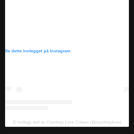
Se dette innlegget på Instagram
Et innlegg delt av Courtney Love Cobain (@courtneylove)