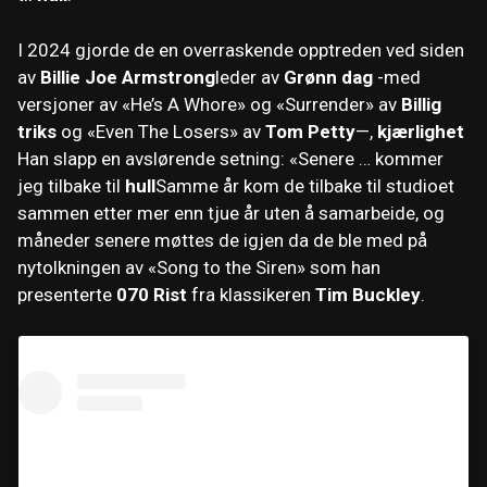
I 2024 gjorde de en overraskende opptreden ved siden
av
Billie Joe Armstrong
leder av
Grønn dag
-med
versjoner av «He’s A Whore» og «Surrender» av
Billig
triks
og «Even The Losers» av
Tom Petty
—,
kjærlighet
Han slapp en avslørende setning: «Senere … kommer
jeg tilbake til
hull
Samme år kom de tilbake til studioet
sammen etter mer enn tjue år uten å samarbeide, og
måneder senere møttes de igjen da de ble med på
nytolkningen av «Song to the Siren» som han
presenterte
070 Rist
fra klassikeren
Tim Buckley
.