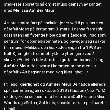
sterkeste sporet til nå om et mulig gjensyn av bandet
med
Melissa Auf der Maur
.
Artisten satte fart på spekulasjoner ved å publisere en
gåtefull video på Instagram 3. mars. I denne fremstår
bassisten i en flytende kjole og en slående gullring som
sentrum for oppmerksomheten, og beveger seg i sakte
film mens «Malibu», den huskede sangen fra 1998 av
hull
. Kjærlighet fremmet ryktene ytterligere ved å
skrive: «Er det på tide å fortelle gutta om turneen?» og
Auf der Maur
Han svarte i kommentarene med en
gåtefull: «Alt begynner med evig kjærlighet …».
I tillegg,
kjærlighet
og
Auf der Maur
De hadde allerede
spilt sammen igjen i oktober 2018 i Hudson (New York),
da de gikk på scenen for å fremføre «Doll Parts», «Miss
World» og «Softer, Softest», klassikere fra repertoaret
til
hull
.