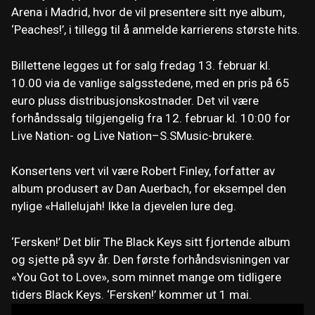
Arena i Madrid, hvor de vil presentere sitt nye album,
‘Peaches!’, i tillegg til å anmelde karrierens største hits.
Billettene legges ut for salg fredag ​​13. februar kl.
10.00 via de vanlige salgsstedene, med en pris på 65
euro pluss distribusjonskostnader. Det vil være
forhåndssalg tilgjengelig fra 12. februar kl. 10:00 for
Live Nation- og Live Nation–S.SMusic-brukere.
Konsertens vert vil være Robert Finley, forfatter av
album produsert av Dan Auerbach, for eksempel den
nylige «Hallelujah! Ikke la djevelen lure deg.
‘Fersken!’ Det blir The Black Keys sitt fjortende album
og sjette på syv år. Den første forhåndsvisningen var
«You Got to Love», som minnet mange om tidligere
tiders Black Keys. ‘Fersken!’ kommer ut 1 mai.