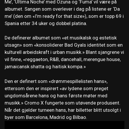
Me’, ‘Última Noche’ med Ozuna og ‘Fuma’ vil være på
albumet. Sangen som overlever i dag på listene er ‘Da
me’ (den om «I’m ready for that size»), som er topp 69 i
Spania etter 34 uker og dobbel platina.
De definerer albumet som «et musikalsk og estetisk
utsagn» som «konsoliderer Bad Gyals identitet som en
kulturell arbeidskraft i urban musikk.» Blant sjangrene vi
vil finne, «reggaeton, R&B, dancehall, merengue house,
jamaicansk shatta og haitisk kompa.»
Den er definert som «drømmespillelisten hans»,
ettersom den er inspirert «av lydene som preget
ungdomsårene hans og hans første møter med
musikk.» Cromo X fungerte som utøvende produsent.
Når det gjelder turneen hans, har billetter blitt utsolgt i
byer som Barcelona, ​​​​Madrid og Bilbao.