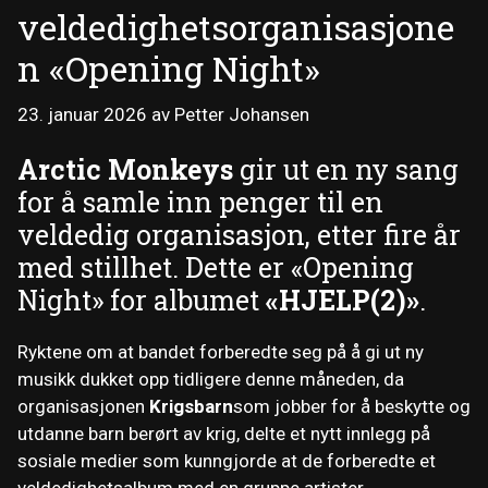
veldedighetsorganisasjone
n «Opening Night»
23. januar 2026
av
Petter Johansen
Arctic Monkeys
gir ut en ny sang
for å samle inn penger til en
veldedig organisasjon, etter fire år
med stillhet. Dette er «Opening
Night» for albumet
«HJELP(2)»
.
Ryktene om at bandet forberedte seg på å gi ut ny
musikk dukket opp tidligere denne måneden, da
organisasjonen
Krigsbarn
som jobber for å beskytte og
utdanne barn berørt av krig, delte et nytt innlegg på
sosiale medier som kunngjorde at de forberedte et
veldedighetsalbum med en gruppe artister.