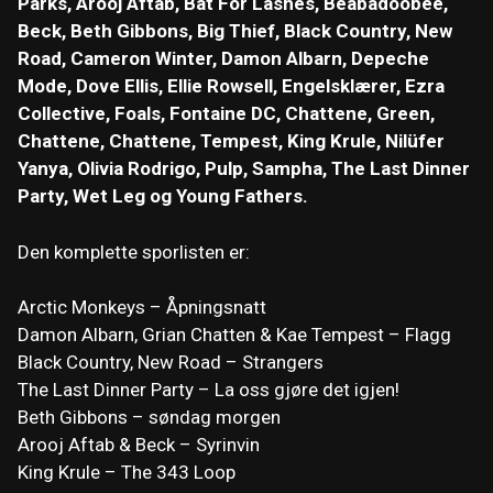
Parks, Arooj Aftab, Bat For Lashes, Beabadoobee,
Beck, Beth Gibbons, Big Thief, Black Country, New
Road, Cameron Winter, Damon Albarn, Depeche
Mode, Dove Ellis, Ellie Rowsell, Engelsklærer, Ezra
Collective, Foals, Fontaine DC, Chattene, Green,
Chattene, Chattene, Tempest, King Krule, Nilüfer
Yanya, Olivia Rodrigo, Pulp, Sampha, The Last Dinner
Party, Wet Leg og Young Fathers.
Den komplette sporlisten er:
Arctic Monkeys – Åpningsnatt
Damon Albarn, Grian Chatten & Kae Tempest – Flagg
Black Country, New Road – Strangers
The Last Dinner Party – La oss gjøre det igjen!
Beth Gibbons – søndag morgen
Arooj Aftab & Beck – Syrinvin
King Krule – The 343 Loop