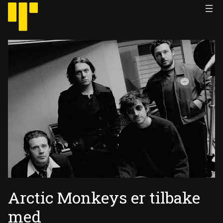
Hopp
til
innhold
Arctic Monkeys er tilbake
med