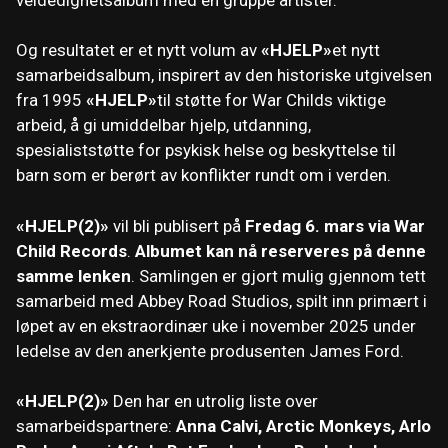
Og resultatet er et nytt volum av
«HJELP»
et nytt
samarbeidsalbum, inspirert av den historiske utgivelsen
fra 1995
«HJELP»
til støtte for War Childs viktige
arbeid, å gi umiddelbar hjelp, utdanning,
spesialiststøtte for psykisk helse og beskyttelse til
barn som er berørt av konflikter rundt om i verden.
«HJELP(2)»
vil bli publisert på
Fredag ​​6. mars via War
Child Records
.
Albumet kan nå reserveres på denne
samme lenken
. Samlingen er gjort mulig gjennom tett
samarbeid med Abbey Road Studios, spilt inn primært i
løpet av en ekstraordinær uke i november 2025 under
ledelse av den anerkjente produsenten James Ford.
«HJELP(2)»
Den har en utrolig liste over
samarbeidspartnere:
Anna Calvi, Arctic Monkeys, Arlo