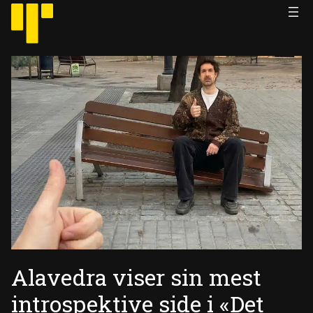
Hopp
til
innhold
Alavedra viser sin mest
introspektive side i «Det