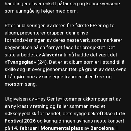
handlingene hver enkelt påtar seg og konsekvensene
som uunngåelig følger med dem.
Etter publiseringen av deres fire første EP-er og to
album, presenterer gruppen denne nye
forhåndsvisningen av deres neste verk, som markerer
begynnelsen på en fornyet fase for prosjektet. Det
siste arbeidet av
Alavedra
til nå hadde det vært det
«Tvangsglad»
(24). Det er et album som er i stand til å
skille seg ut over gjennomsnittet, på grunn av dets evne
til å gjøre noe av sine egne traumer til en frisk og
morsom sang.
Utgivelsen av «Hay Gente» kommer akkompagnert av
en ny kreativ retning og faller sammen med et
nøkkeløyeblikk for bandet, dets nylige bekreftelse i
Life
Festival 2026
og kunngjøringen av hans neste konsert
på
14. februar
i
Monumental plass
av
Barcelona
. I