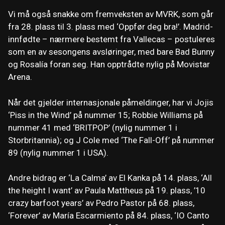
Vi må også snakke om fremveksten av MVRK, som går
fra 28. plass til 3. plass med ‘Oppfør deg bra!’. Madrid-
innfødte – nærmere bestemt fra Vallecas – postuleres
som en av sesongens avsløringer, med bare Bad Bunny
og Rosalía foran seg. Han opptrådte nylig på Movistar
Arena.
Når det gjelder internasjonale påmeldinger, har vi Jojis
‘Piss in the Wind’ på nummer 15; Robbie Williams på
nummer 41 med ‘BRITPOP’ (nylig nummer 1 i
Storbritannia); og J Cole med ‘The Fall-Off’ på nummer
89 (nylig nummer 1 i USA).
Andre bidrag er ‘La Calma’ av El Kanka på 14. plass, ‘All
the height I want’ av Paula Mattheus på 19. plass, ’10
crazy barfoot years’ av Pedro Pastor på 68. plass,
‘Forever’ av María Escarmiento på 84. plass, ‘IO Canto