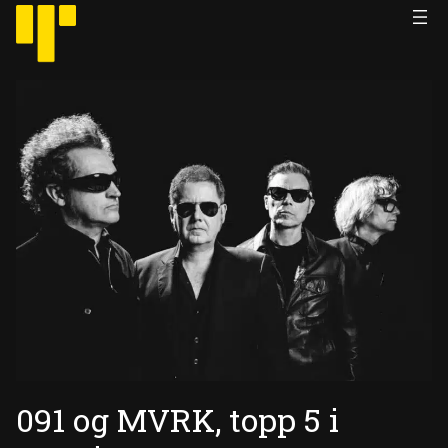
Hopp
til
innhold
091 og MVRK, topp 5 i